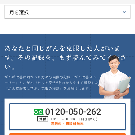
あなたと同じがんを克服した人がいま
す。
その記録を、まず読んでみてくださ
い。
がんが改善に向かった方々の実際の記録「がん改善スト
ーリー」と、がんリセット療法
®
をわかりやすく解説した
「がん克服者に学ぶ、克服の秘訣」をお届けします。
0120-050-262
受付
10:00～18:00(土日祝日除く)
通話料・相談料無料