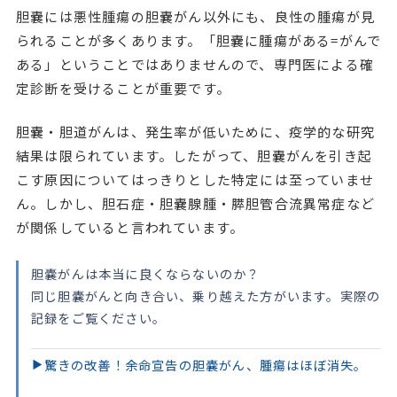
胆嚢には悪性腫瘍の胆嚢がん以外にも、良性の腫瘍が見
られることが多くあります。「胆嚢に腫瘍がある=がんで
ある」ということではありませんので、専門医による確
定診断を受けることが重要です。
胆嚢・胆道がんは、発生率が低いために、疫学的な研究
結果は限られています。したがって、胆嚢がんを引き起
こす原因についてはっきりとした特定には至っていませ
ん。しかし、胆石症・胆嚢腺腫・膵胆管合流異常症など
が関係していると言われています。
胆嚢がんは本当に良くならないのか？
同じ胆嚢がんと向き合い、乗り越えた方がいます。実際の
記録をご覧ください。
驚きの改善！余命宣告の胆嚢がん、腫瘍はほぼ消失。
▶