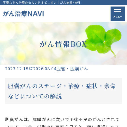
不安ながん治療のセカンドオピニオン｜がん治療NAVI
がん情報BOX
2023.12.18
2026.08.04
胆管・胆嚢がん
胆嚢がんのステージ・治療・症状・余命
などについての解説
胆嚢がんは、膵臓がんに次いで予後不良のがんとされて
います。ステージ別の生存率を見ると、特に進行したス