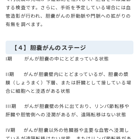
する検査です。さらに、手術を予定している場合には血
管造影が行われ、胆嚢がんの肝動脈や門脈への拡がりの
有無を調べます。
【４】胆嚢がんのステージ
I期 がんが胆嚢の中にとどまっている状態
II期 がんが胆嚢壁内にとどまっているが、胆嚢の漿
膜（しょうまく）下層、または肝臓として接している場
合に細胞へと浸透がある状態
III期 がんが胆嚢壁の外に出ており、リンパ節転移や
肝臓や胆管側への浸潤があるが、遠隔転移はない状態
IV期 がんが胆嚢以外の他臓器や主要な血管へ浸潤し
ているが遠隔転移はない状態。またはリンパ節転移があ