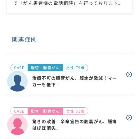
で「がん患者様の電話相談」を行っております。
関連症例
CASE
胆管・胆嚢がん
男性 79歳
治療不可の胆管がん、腹水が激減！マー
カーも低下！
CASE
胆管・胆嚢がん
女性 51歳
驚きの改善！余命宣告の胆嚢がん、腫瘍
はほぼ消失。