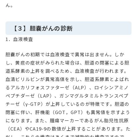
ん。
【３】胆嚢がんの診断
1．血液検査
胆嚢がんの初期では血液検査で異常は出ません。しか
し、黄疸の症状がみられた場合は、胆道の閉塞による胆
道系酵素の上昇を調べるため、血液検査が行われます。
血清ビリルビンが異常高値を示し、胆道系酵素とよばれ
るアルカリフォスファターゼ（ALP）、ロイシンアミノ
ペプチダーゼ（LAP）、ガンマグルタミルトランスペプ
チーゼ（γ-GTP）が上昇しているのが特徴です。胆道の
閉塞に伴い、肝機能（GOT，GPT）も異常値を示すよう
になります。また、腫瘍マーカーであるがん胎児性抗原
（CEA）やCA19-9の数値が上昇することがあります。た
だし、これらの検査はあくまで補助的な検査ですので、