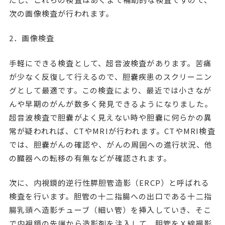
次の画像検査が行われます。
2．画像検査
手軽にできる検査として、超音波検査があります。苦痛
が少なく反復して行えるので、胆嚢疾患のスクリーニン
グとして最適です。この検査により、最近では小さなが
んや早期のがんが数多く発見できるようになりました。
超音波検査で胆嚢がよく見えない時や胆嚢に何らかの異
常が疑われれば、CTやMRIが行われます。CTやMRI検査
では、胆嚢がんの確認や、がんの周囲への進行状況、他
の臓器への転移の有無などが確認されます。
次に、内視鏡的逆行性膵胆管造影（ERCP）と呼ばれる
検査を行います。胆管の十二指腸への出口である十二指
腸乳頭へ造影チューブ（細い管）を挿入していき、そこ
で内視鏡の先端から造影剤を注入して、胆管をＸ線撮影