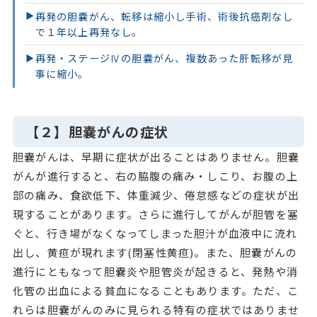
再発の胆嚢がん、転移は縮小し手術、術後抗癌剤なし
▶
で１年以上再発なし。
再発・ステージⅣの胆嚢がん、複数あった肝転移が見
▶
事に縮小。
【２】胆嚢がんの症状
胆嚢がんは、早期に症状が出ることはありません。胆嚢
がんが進行すると、右の脇腹の痛み・しこり、お腹の上
部の痛み、食欲低下、体重減少、倦怠感などの症状が出
現することがあります。さらに進行してがんが胆管を塞
ぐと、行き場がなくなってしまった胆汁が血液中に流れ
出し、黄疸が現れます(閉塞性黄疸)。また、胆嚢がんの
進行にともなって胆嚢炎や胆管炎が起きると、発熱や消
化管の出血による貧血になることもあります。ただ、こ
れらは胆嚢がんのみに見られる特有の症状ではありませ