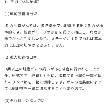
1．手術（外科治療）
(1)単純胆嚢摘出術
I期の胆嚢がんでは、腹腔鏡を使い胆嚢を摘出するのが標
準的です。胆嚢ポリープの診断を受けて摘出し、病理診
断でがんが判明した場合、ステージがⅠ期であれば基本
的に追加の切除は必要ありません。
(2)拡大胆嚢摘出術
II期以上の胆嚢がんの疑いがある場合に行われることが
多い術式です。胆嚢とともに、隣接する肝臓の一部や周
りのリンパ節を一緒に切除します。がんの進展度によっ
ては総胆管を一緒に切除することもあります。
(3)それ以上の拡大切除