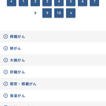
1
2
3
4
5
6
7
8
9
10
膵臓がん
肺がん
大腸がん
肝臓がん
胆管・胆嚢がん
食道がん