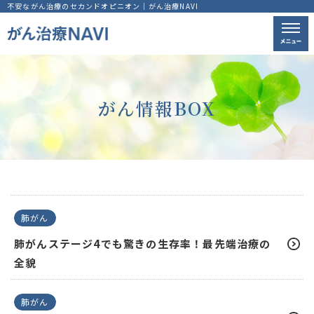
不安ながん治療のセカンドオピニオン｜がん治療NAVI
がん情報BOX
肺がん
肺がんステージ4でも驚きの生存率！最先端治療の
全貌
肺がん