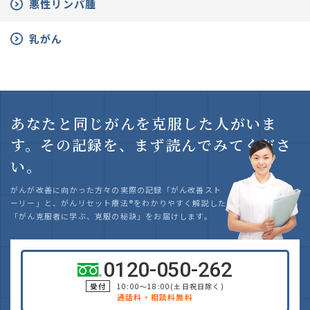
悪性リンパ腫
乳がん
あなたと同じがんを克服した人がいま
す。
その記録を、まず読んでみてくださ
い。
がんが改善に向かった方々の実際の記録「がん改善スト
ーリー」と、がんリセット療法
®
をわかりやすく解説した
「がん克服者に学ぶ、克服の秘訣」をお届けします。
0120-050-262
受付
10:00～18:00(土日祝日除く)
通話料・相談料無料