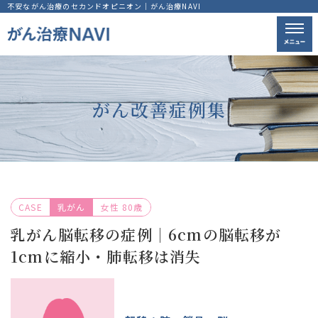
不安ながん治療のセカンドオピニオン｜がん治療NAVI
がん改善症例集
CASE
乳がん
女性 80歳
乳がん脳転移の症例｜6cmの脳転移が
1cmに縮小・肺転移は消失