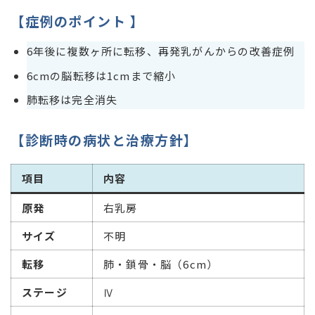
【症例のポイント 】
6年後に複数ヶ所に転移、再発乳がんからの改善症例
6cmの脳転移は1cmまで縮小
肺転移は完全消失
【診断時の病状と治療方針】
項目
内容
原発
右乳房
サイズ
不明
転移
肺・鎖骨・脳（6cm）
ステージ
Ⅳ