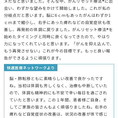
メだなと思いました。そんな中、がんリセット療法®に出
会い、わずかな望みをかけて開始しました。これが私の
分岐点だと思います。脳に6ｃｍもあったがんはわずか1
ｃｍまで縮小し、右手にあった痺れなどの自覚症状も改
善し、再発前の体調に戻りました。がんリセット療法®を
始めたタイミングと同時に良くなってきたので、やはり
力になってくれていると思います。「がんを抑え込んで、
もう再発させない」これが今の目標です。もっと良い報
告ができるように頑張ります。
快適医療ネットワークより
脳・肺転移ともに素晴らしい改善で良かったです
ね。当初は体調も芳しくなく、治療も中断していた
ので、体調も精神的にも不安で辛い毎日を過ごされ
ていたと思います。この１年間、患者様ご自身、そ
してご家族の皆さんもよく頑張りましたね。右手の
痺れなど自覚症状の改善は、状況の改善が体で感じ