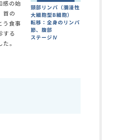
和感の始
頸部リンパ（瀰漫性
、首の
大細胞型B細胞）
転移：全身のリンパ
とう食事
節、腹部
診する
ステージⅣ
した。