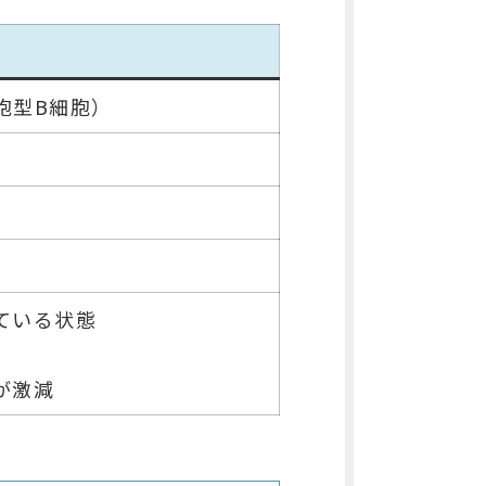
胞型B細胞）
ている状態
が激減