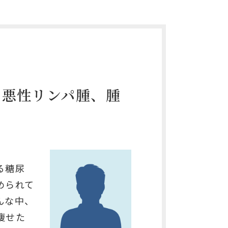
の悪性リンパ腫、腫
る糖尿
められて
んな中、
痩せた