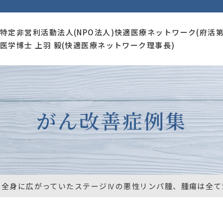
特定非営利活動法人(NPO法人)快適医療ネットワーク(府活第2
医学博士 上羽 毅(快適医療ネットワーク理事長)
がん改善症例集
全身に広がっていたステージⅣの悪性リンパ腫、腫瘍は全て